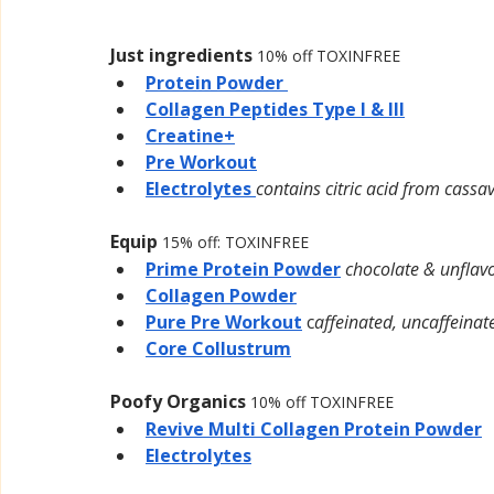
Just ingredients 
10% off TOXINFREE
Protein Powder 
Collagen Peptides Type l & lll
Creatine+
Pre Workout
Electrolytes 
contains citric acid from cassa
Equip
15% off: TOXINFREE
Prime Protein Powder
chocolate & unflavo
Collagen Powder
Pure Pre Workout
 c
affeinated, uncaffeinate
Core Collustrum
Poofy Organics
10% off TOXINFREE
Revive Multi Collagen Protein Powder
Electrolytes