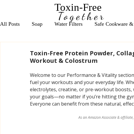
Toxin-Free
Together
All Posts
Soap
Water Filters
Safe Cookware &
Seasonal Wellness Support
Daily Nutrient Essentia
Toxin-Free Protein Powder, Collag
Workout & Colostrum
Anxiety & Focus Support
Vitamin D Essentials
Welcome to our Performance & Vitality section,
fuel your workouts and your everyday life. Wh
electrolytes, creatine, or pre-workout boosts,
Red Light Therapy, Grounding & EMF
Bath Salts
your goals—no matter if you’re hitting the gym 
Everyone can benefit from these natural, effec
As an Amazon Associate & affiliate,
Cleaning Products
Coffee, Tea & Energy Support