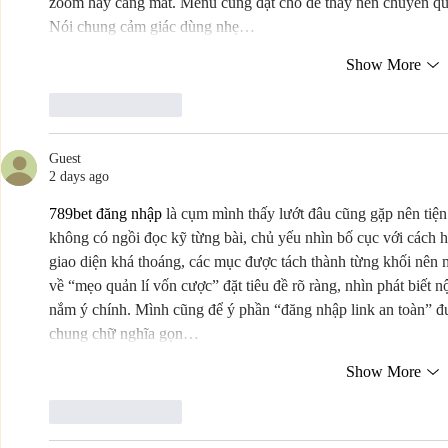
zoom hay căng mắt. Menu cũng đặt chỗ dễ thấy nên chuyển qua
Nói chung cảm giác dùng nhẹ…
Show More
Like
Reply
Guest
2 days ago
789bet đăng nhập
 là cụm mình thấy lướt đâu cũng gặp nên tiện
không có ngồi đọc kỹ từng bài, chủ yếu nhìn bố cục với cách họ
giao diện khá thoáng, các mục được tách thành từng khối nên 
về “mẹo quản lí vốn cược” đặt tiêu đề rõ ràng, nhìn phát biết 
nắm ý chính. Mình cũng để ý phần “đăng nhập link an toàn” đư
chung chữ nghĩa gọn…
Show More
Like
Reply