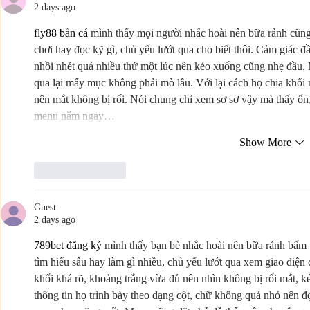
2 days ago
fly88 bắn cá
 mình thấy mọi người nhắc hoài nên bữa rảnh cũng
chơi hay đọc kỹ gì, chủ yếu lướt qua cho biết thôi. Cảm giác đầ
nhồi nhét quá nhiều thứ một lúc nên kéo xuống cũng nhẹ đầu.
qua lại mấy mục không phải mò lâu. Với lại cách họ chia khối 
nên mắt không bị rối. Nói chung chỉ xem sơ sơ vậy mà thấy ổn
menu nằm ngay…
Show More
Like
Reply
Guest
2 days ago
789bet đăng ký
 mình thấy bạn bè nhắc hoài nên bữa rảnh bấm v
tìm hiểu sâu hay làm gì nhiều, chủ yếu lướt qua xem giao diện 
khối khá rõ, khoảng trắng vừa đủ nên nhìn không bị rối mắt, 
thông tin họ trình bày theo dạng cột, chữ không quá nhỏ nên đ