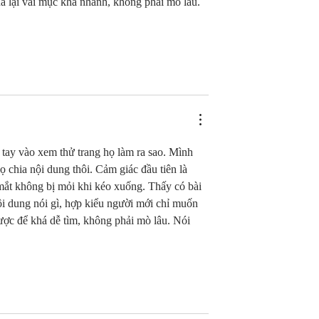
 lại vài mục khá nhanh, không phải mò lâu. 
 tay vào xem thử trang họ làm ra sao. Mình 
 chia nội dung thôi. Cảm giác đầu tiên là 
mắt không bị mỏi khi kéo xuống. Thấy có bài 
nội dung nói gì, hợp kiểu người mới chỉ muốn 
ợc để khá dễ tìm, không phải mò lâu. Nói 