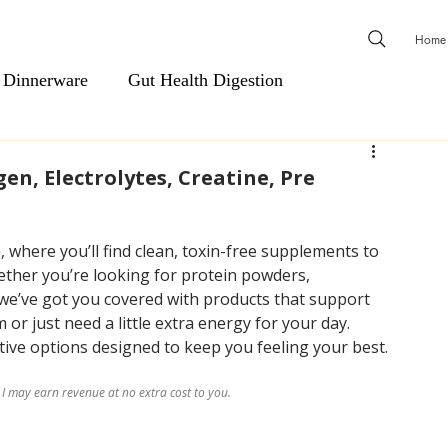
Home
 Dinnerware
Gut Health Digestion
ls
Men's Essentials
Cardiovascular Support
en, Electrolytes, Creatine, Pre
Natural Health & Wellness
Natural Relief & Recovery
 where you’ll find clean, toxin-free supplements to 
ether you’re looking for protein powders, 
 we’ve got you covered with products that support 
 & Shower Steamers
Body Wash, Hand Soap, Body Was
or just need a little extra energy for your day. 
tive options designed to keep you feeling your best.
 I may earn revenue at no extra cost to you.
Hair Care
Scents & Aromatherapy